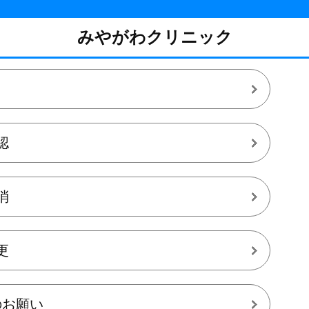
みやがわクリニック
認
消
更
のお願い